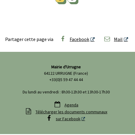
Partager cette page via
Facebook
Mail
Mairie d'Urrugne
64122 URRUGNE (France)
+33(0)5 59 47 44 44
Du lundi au vendredi : 8h30-12h30 et 13h30-17h30

Agenda

Télécharger les documents communaux

sur Facebook