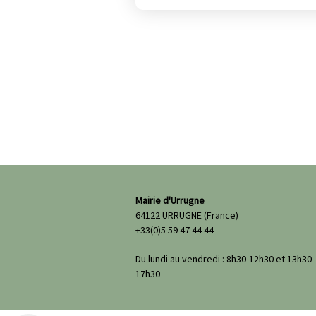
Mairie d'Urrugne
64122 URRUGNE (France)
+33(0)5 59 47 44 44
Du lundi au vendredi : 8h30-12h30 et 13h30-
17h30