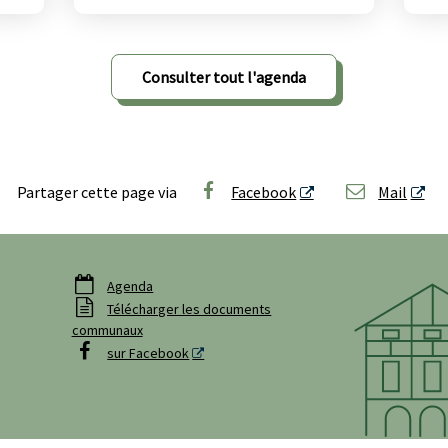
Consulter tout l'agenda
Partager cette page via
Facebook
Mail

Agenda

Télécharger les documents
communaux

sur Facebook