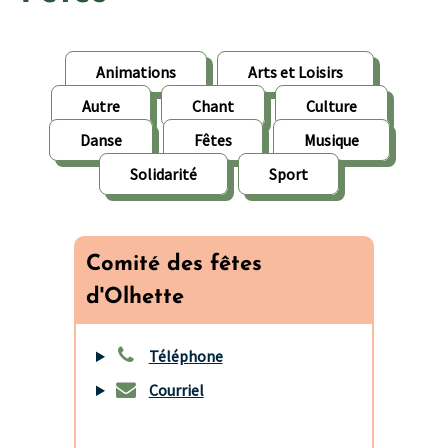
Animations
Arts et Loisirs
Autre
Chant
Culture
Danse
Fêtes
Musique
Solidarité
Sport
Comité des fêtes
d'Olhette
Téléphone
Courriel