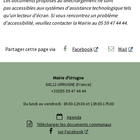
Les documents proposés au téléchargement ne sont
pas
accessibles aux systèmes d'assistance technologique tels
qu'un lecteur d'écran. Si vous rencontrez un problème
d'accessibilité, veuillez contacter la Mairie au 05 59 47 44 44.
Partager cette page via
Facebook
Mail
Mairie d'Urrugne
64122 URRUGNE (France)
+33(0)5 59 47 44 44
Du lundi au vendredi : 8h30-12h30 et 13h30-17h30

Agenda

Télécharger les documents communaux

sur Facebook